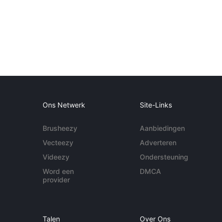
Ons Netwerk
Site-Links
Brusheezy
Aanbiedingen
Vecteezy
Adverteren
Videezy
Ondersteuning
Word een
DMCA
provider
Talen
Over Ons