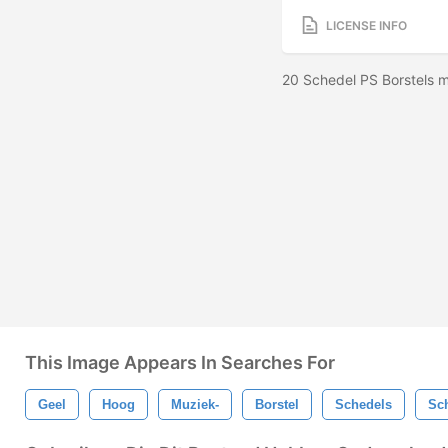
LICENSE INFO
20 Schedel PS Borstels 
This Image Appears In Searches For
Geel
Hoog
Muziek-
Borstel
Schedels
Sc