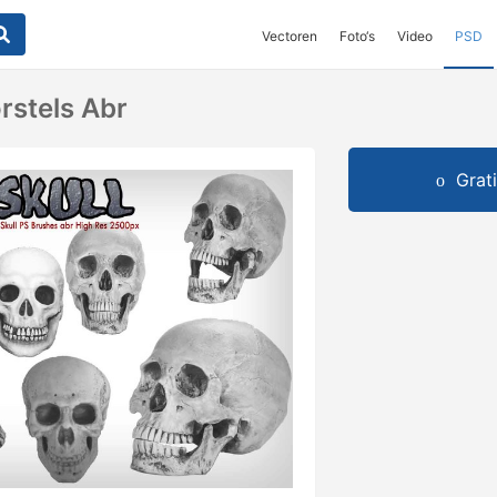
Vectoren
Foto‘s
Video
PSD
rstels Abr
Grat