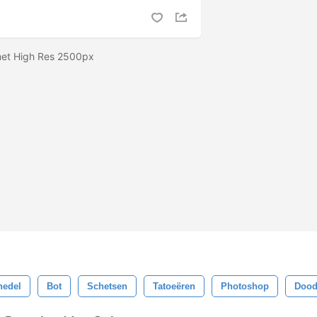
met High Res 2500px
hedel
Bot
Schetsen
Tatoeëren
Photoshop
Doo