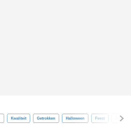
d
Kwaliteit
Getrokken
Halloween
Feest
Zwart