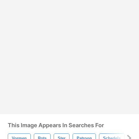
This Image Appears In Searches For
Vormen
Rots
Ster
Patroon
Schedels
Kro