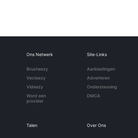
Ons Netwerk
Site-Links
Brusheezy
Aanbiedingen
Vecteezy
Adverteren
Videezy
Ondersteuning
Word een
DMCA
provider
Talen
Over Ons