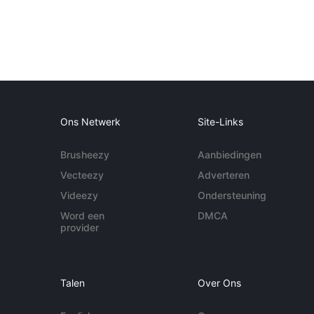
Ons Netwerk
Site-Links
Brusheezy
Aanbiedingen
Vecteezy
Adverteren
Videezy
Ondersteuning
Word een
DMCA
provider
Talen
Over Ons