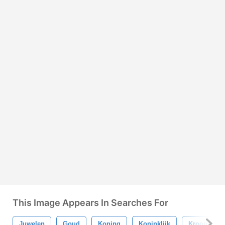
This Image Appears In Searches For
Juwelen
Goud
Koning
Koninklijk
Kroon