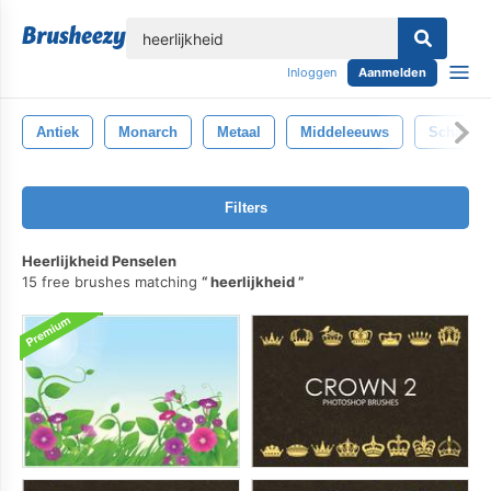
lose
Inloggen
Aanmelden
Antiek
Monarch
Metaal
Middeleeuws
Schat
Filters
Heerlijkheid Penselen
15 free brushes matching
heerlijkheid