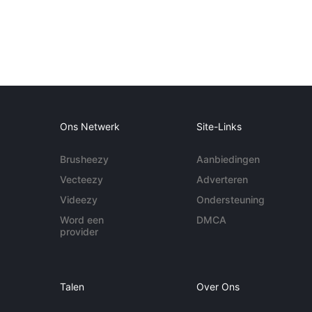
Ons Netwerk
Site-Links
Brusheezy
Aanbiedingen
Vecteezy
Adverteren
Videezy
Ondersteuning
Word een
DMCA
provider
Talen
Over Ons