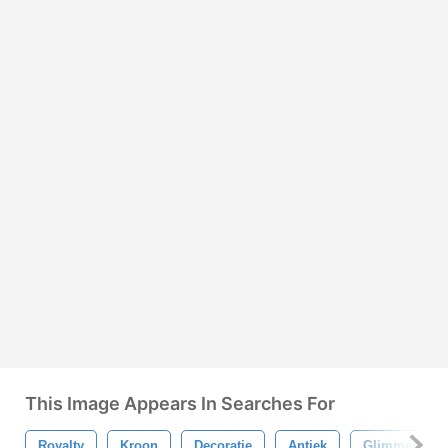
This Image Appears In Searches For
Royalty
Kroon
Decoratie
Antiek
Glimmend