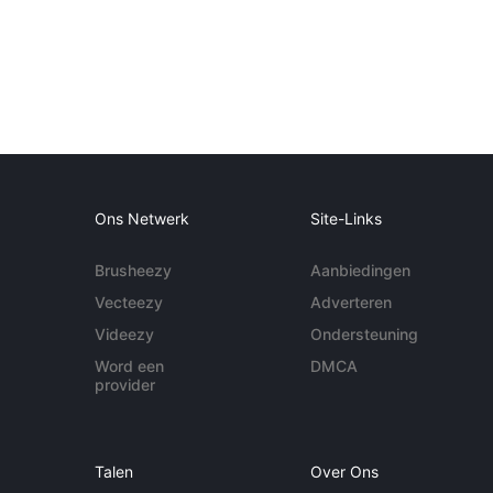
Ons Netwerk
Site-Links
Brusheezy
Aanbiedingen
Vecteezy
Adverteren
Videezy
Ondersteuning
Word een
DMCA
provider
Talen
Over Ons