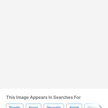
This Image Appears In Searches For
Royalty
Kroon
Decoratie
Antiek
Glimmend