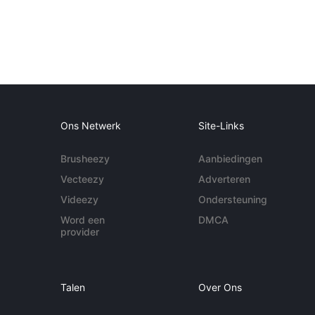
Ons Netwerk
Site-Links
Brusheezy
Aanbiedingen
Vecteezy
Adverteren
Videezy
Ondersteuning
Word een
DMCA
provider
Talen
Over Ons