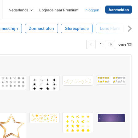
Aanmelden
Nederlands
Upgrade naar Premium
Inloggen
nneschijn
Zonnestralen
Sterexplosie
Lens Flare
van 12
1