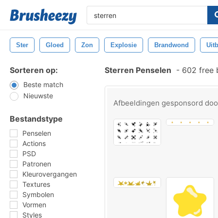
Ster
Gloed
Zon
Explosie
Brandwond
Uit
Sorteren op:
Sterren Penselen
-
602 free 
Beste match
Nieuwste
Afbeeldingen gesponsord do
Bestandstype
Penselen
Actions
PSD
Patronen
Kleurovergangen
Textures
Symbolen
Vormen
Styles