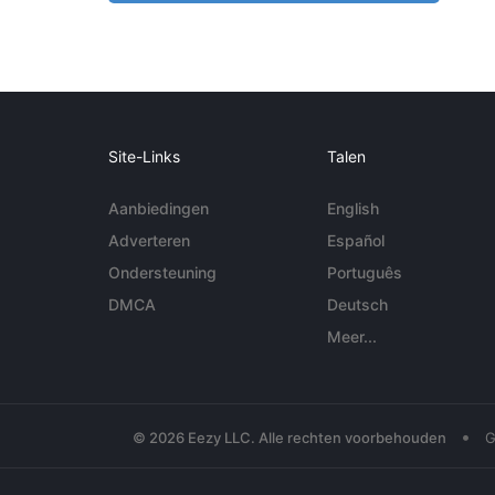
Site-Links
Talen
Aanbiedingen
English
Adverteren
Español
Ondersteuning
Português
DMCA
Deutsch
Meer...
•
© 2026 Eezy LLC. Alle rechten voorbehouden
G