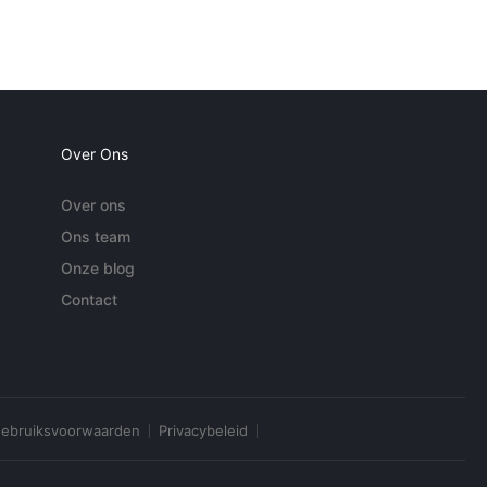
Over Ons
Over ons
Ons team
Onze blog
Contact
ebruiksvoorwaarden
Privacybeleid