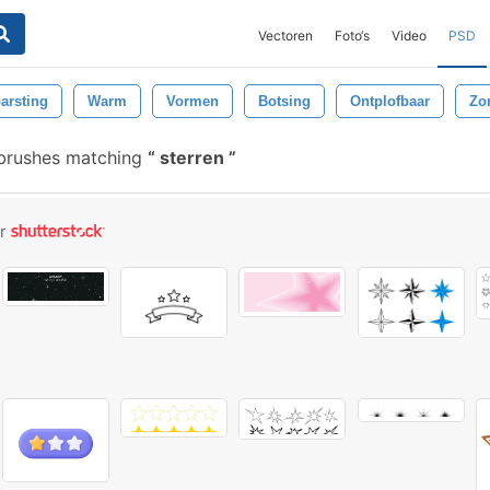
Vectoren
Foto‘s
Video
PSD
barsting
Warm
Vormen
Botsing
Ontplofbaar
Zo
brushes matching
sterren
or