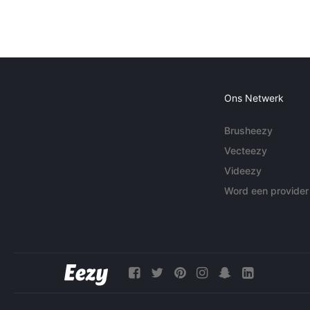
Ons Netwerk
Brusheezy
Vecteezy
Videezy
Word een provider