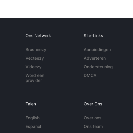
Ons Netwerk
Site-Links
Brusheezy
Aanbiedingen
Vecteezy
Adverteren
Videezy
Ondersteuning
Word een
DMCA
provider
Talen
Over Ons
English
Over ons
Español
Ons team