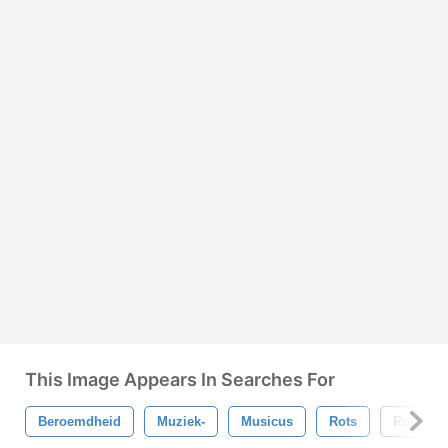
This Image Appears In Searches For
Beroemdheid
Muziek-
Musicus
Rots
Rock And