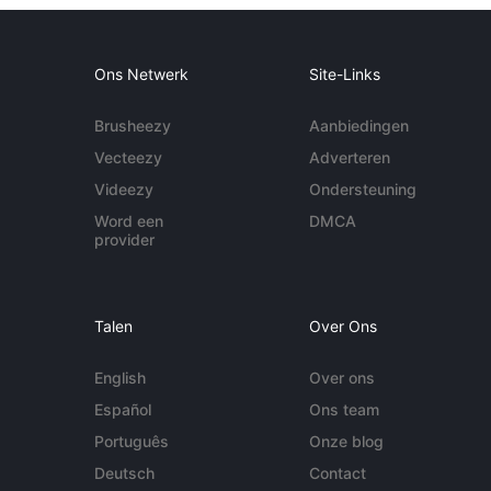
Ons Netwerk
Site-Links
Brusheezy
Aanbiedingen
Vecteezy
Adverteren
Videezy
Ondersteuning
Word een
DMCA
provider
Talen
Over Ons
English
Over ons
Español
Ons team
Português
Onze blog
Deutsch
Contact