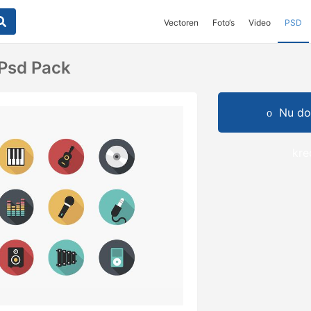
Vectoren
Foto‘s
Video
PSD
Psd Pack
Nu do
kre