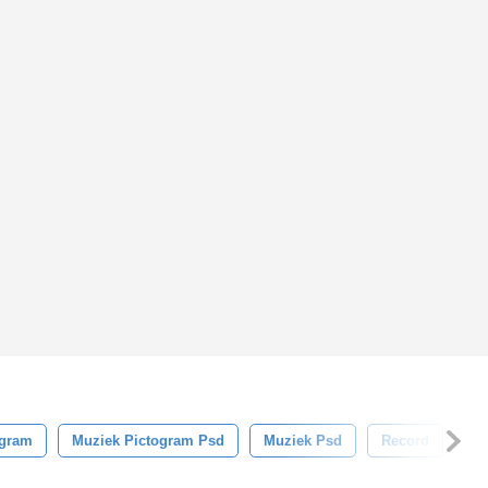
ogram
Muziek Pictogram Psd
Muziek Psd
Record
Co