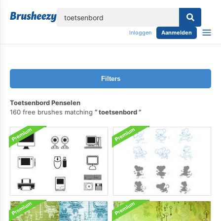
lose
Inloggen
Aanmelden
Filters
Toetsenbord Penselen
160 free brushes matching
toetsenbord