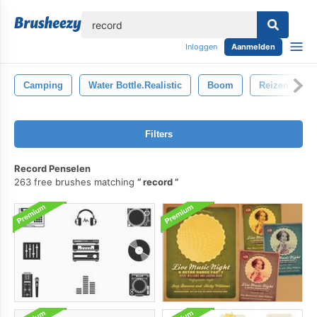
lose
Inloggen
Aanmelden
Camping
Water Bottle.realistic
Boom
Reizen
Filters
Record Penselen
263 free brushes matching
record