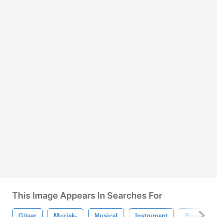
This Image Appears In Searches For
Gitaar
Muziek-
Musical
Instrument
Piano