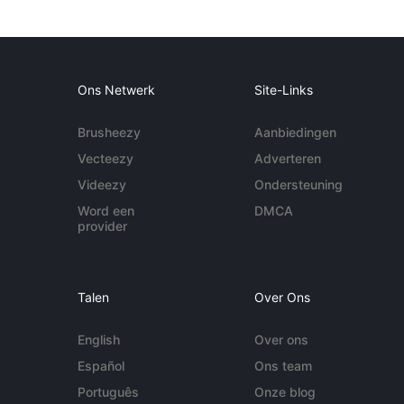
Ons Netwerk
Site-Links
Brusheezy
Aanbiedingen
Vecteezy
Adverteren
Videezy
Ondersteuning
Word een
DMCA
provider
Talen
Over Ons
English
Over ons
Español
Ons team
Português
Onze blog