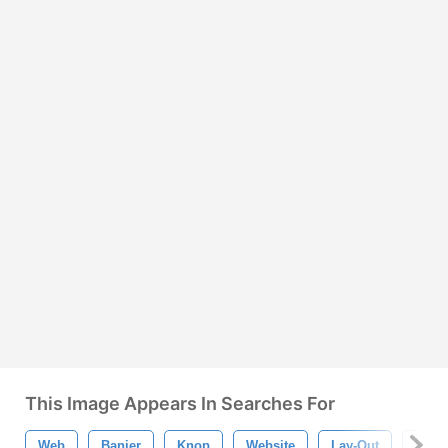
This Image Appears In Searches For
Web
Banier
Knop
Website
Lay-Out
Pagi