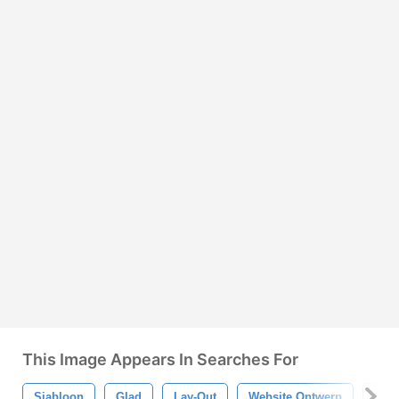
This Image Appears In Searches For
Sjabloon
Glad
Lay-Out
Website Ontwerp
Web