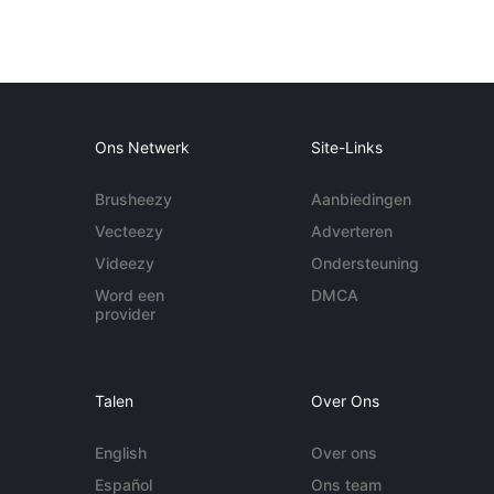
Ons Netwerk
Site-Links
Brusheezy
Aanbiedingen
Vecteezy
Adverteren
Videezy
Ondersteuning
Word een
DMCA
provider
Talen
Over Ons
English
Over ons
Español
Ons team