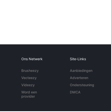
Ons Netwerk
Site-Links
Brusheezy
Aanbiedingen
Vecteezy
Adverteren
Videezy
Ondersteuning
Word een
DMCA
provider