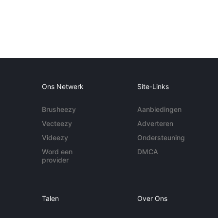
Ons Netwerk
Site-Links
Brusheezy
Aanbiedingen
Vecteezy
Adverteren
Videezy
Ondersteuning
Word een
DMCA
provider
Talen
Over Ons