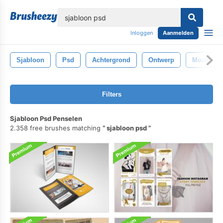
lose
Inloggen
Aanmelden
Sjabloon
Psd
Achtergrond
Ontwerp
Mockup
Filters
Sjabloon Psd Penselen
2.358 free brushes matching
sjabloon psd