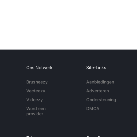
Ons Netwerk
Site-Links
Brusheezy
Aanbiedingen
Vecteezy
Adverteren
Videezy
Ondersteuning
Word een
DMCA
provider