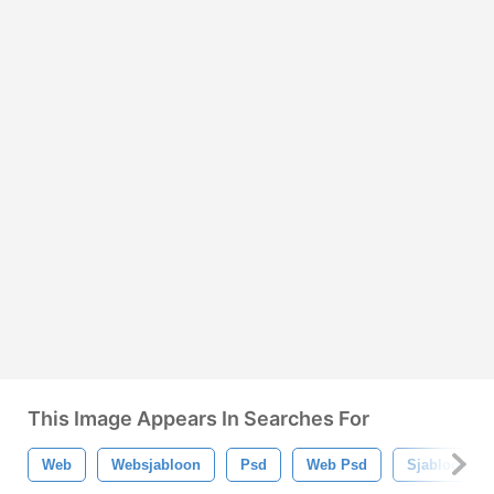
This Image Appears In Searches For
Web
Websjabloon
Psd
Web Psd
Sjabloon