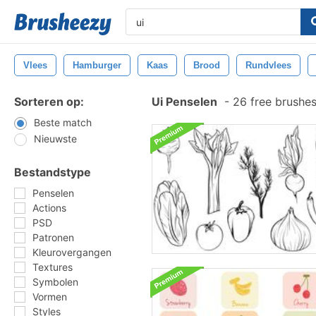
Vlees
Hamburger
Kaas
Brood
Rundvlees
Sorteren op:
Ui Penselen
-
26 free brushe
Beste match
Nieuwste
Bestandstype
Penselen
Actions
PSD
Patronen
Kleurovergangen
Textures
Symbolen
Vormen
Styles