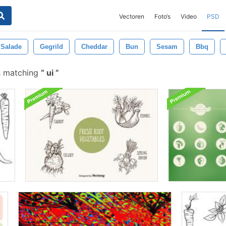
Vectoren
Foto‘s
Video
PSD
Salade
Gegrild
Cheddar
Bun
Sesam
Bbq
s matching
ui