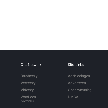
Ons Netwerk
Site-Links
Brusheezy
Aanbiedingen
Vecteezy
Adverteren
Videezy
Ondersteuning
Word een
DMCA
provider