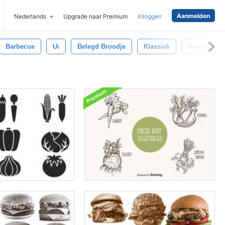
Aanmelden
Nederlands
Upgrade naar Premium
Inloggen
Barbecue
Ui
Belegd Broodje
Klassiek
Heerlijk