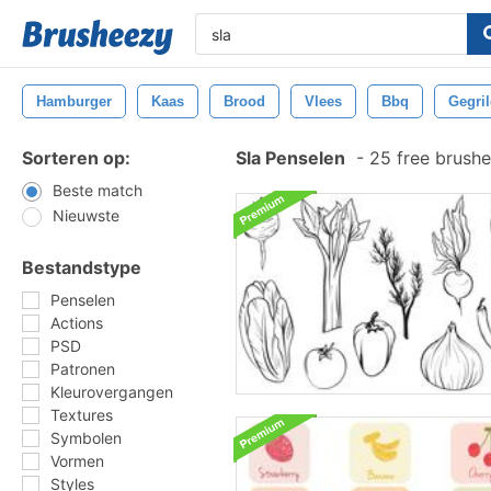
Hamburger
Kaas
Brood
Vlees
Bbq
Gegri
Sorteren op:
Sla Penselen
-
25 free brush
Beste match
Nieuwste
Bestandstype
Penselen
Actions
PSD
Patronen
Kleurovergangen
Textures
Symbolen
Vormen
Styles