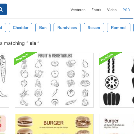
Vectoren
Foto‘s
Video
PSD
ld
Cheddar
Bun
Rundvlees
Sesam
Rommel
es matching
sla