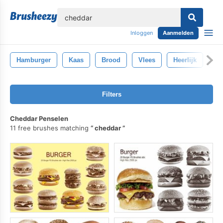
lose
Inloggen
Aanmelden
Hamburger
Kaas
Brood
Vlees
Heerlijk
Se
Filters
Cheddar Penselen
11 free brushes matching
cheddar