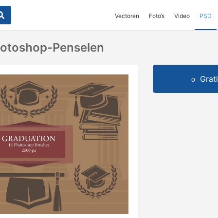
Vectoren
Foto‘s
Video
PSD
hotoshop-Penselen
Grat