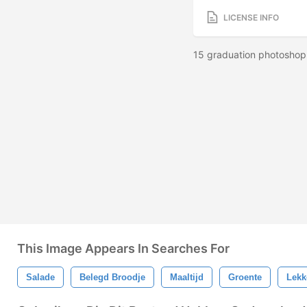
LICENSE INFO
15 graduation photoshop
This Image Appears In Searches For
Salade
Belegd Broodje
Maaltijd
Groente
Lekk