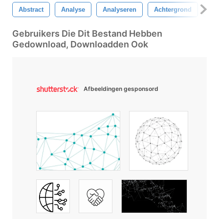
Abstract
Analyse
Analyseren
Achtergrond
Ban
Gebruikers Die Dit Bestand Hebben
Gedownload, Downloadden Ook
Afbeeldingen gesponsord