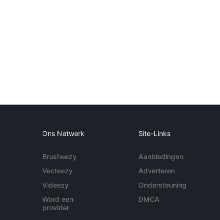
Ons Netwerk
Site-Links
Brusheezy
Aanbiedingen
Vecteezy
Adverteren
Videezy
Ondersteuning
Word een
DMCA
provider