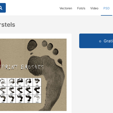
Vectoren
Foto‘s
Video
PSD
stels
Grat