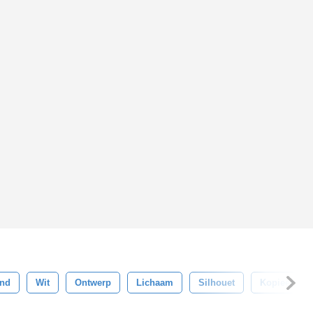
ond
Wit
Ontwerp
Lichaam
Silhouet
Kopieer Rui