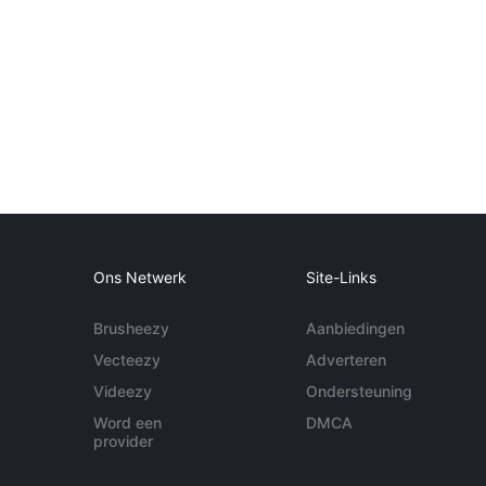
Ons Netwerk
Site-Links
Brusheezy
Aanbiedingen
Vecteezy
Adverteren
Videezy
Ondersteuning
Word een
DMCA
provider