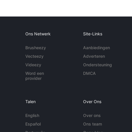
Ons Netwerk
Site-Links
Brusheezy
Aanbiedingen
Vecteezy
Adverteren
Videezy
Ondersteuning
Word een
DMCA
provider
Talen
Over Ons
English
Over ons
Español
Ons team