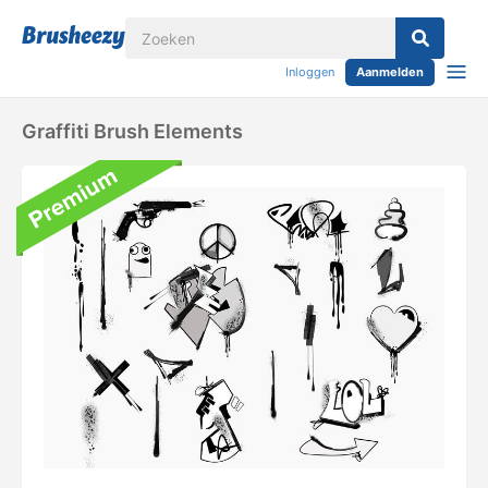
Inloggen
Aanmelden
Graffiti Brush Elements