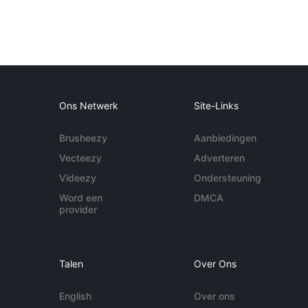
Ons Netwerk
Site-Links
Brusheezy
Aanbiedingen
Vecteezy
Adverteren
Videezy
Ondersteuning
Word een
DMCA
provider
Talen
Over Ons
English
Over ons