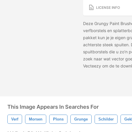
LICENSE INFO
Deze Grungy Paint Brushe
verfborstels en splatterbo
pakket kun je je eigen g
achterste steek spuiten. 
spuitborstels die u zo'n
zoek naar wat vector goe
Vecteezy om de
te down
This Image Appears In Searches For
Verf
Morsen
Plons
Grunge
Schilder
Gekl