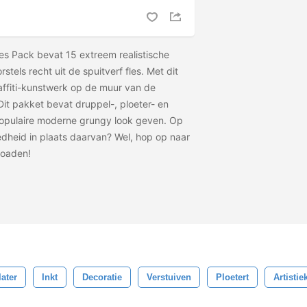
s Pack bevat 15 extreem realistische
rstels recht uit de spuitverf fles. Met dit
raffiti-kunstwerk op de muur van de
Dit pakket bevat druppel-, ploeter- en
 populaire moderne grungy look geven. Op
dheid in plaats daarvan? Wel, hop op naar
loaden!
ater
Inkt
Decoratie
Verstuiven
Ploetert
Artistie