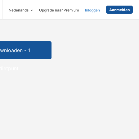
Aanmelden
Nederlands
Upgrade naar Premium
Inloggen
wnloaden - 1
dietpunt