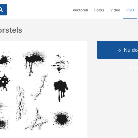
Vectoren
Foto‘s
Video
PSD
rstels
Nu do
kre