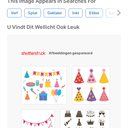
This Image Appears In Searches For
Verf
Splat
Geklater
Inkt
Etiket
Label
U Vindt Dit Wellicht Ook Leuk
Afbeeldingen gesponsord