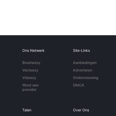
Ons Netwerk
Site-Links
Brusheezy
Aanbiedingen
Vecteezy
Adverteren
Videezy
Ondersteuning
Word een
DMCA
provider
Talen
Over Ons