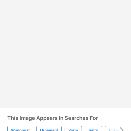
This Image Appears In Searches For
Wijnoogst
Ornament
Vorm
Retro
Etiket