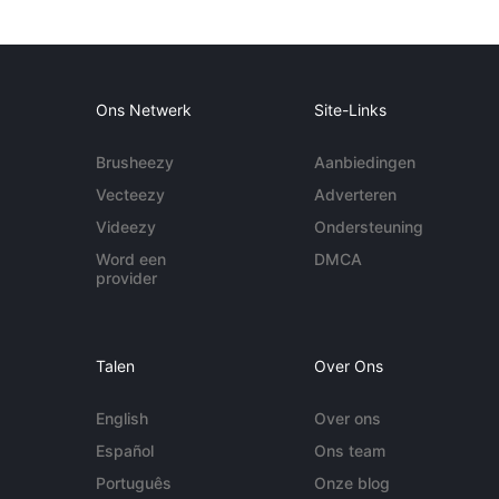
Ons Netwerk
Site-Links
Brusheezy
Aanbiedingen
Vecteezy
Adverteren
Videezy
Ondersteuning
Word een
DMCA
provider
Talen
Over Ons
English
Over ons
Español
Ons team
Português
Onze blog