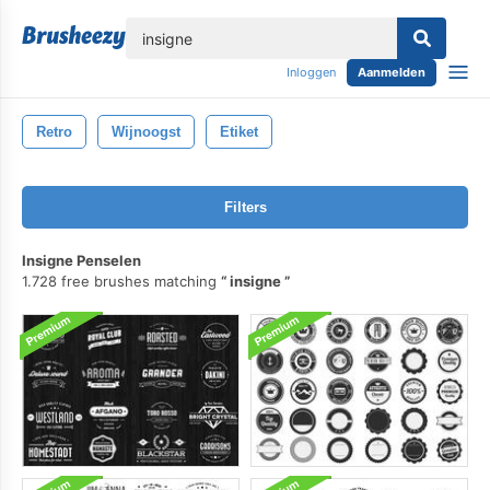
lose
Inloggen
Aanmelden
Retro
Wijnoogst
Etiket
Filters
Insigne Penselen
1.728 free brushes matching
insigne