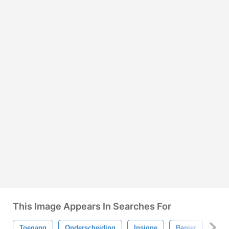
This Image Appears In Searches For
Toegang
Onderscheiding
Insigne
Banier
Best