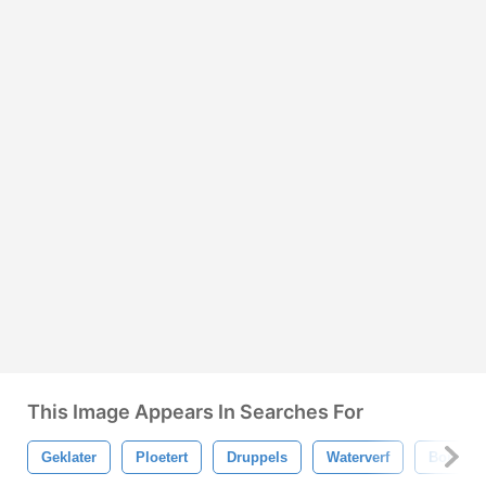
This Image Appears In Searches For
Geklater
Ploetert
Druppels
Waterverf
Borstel