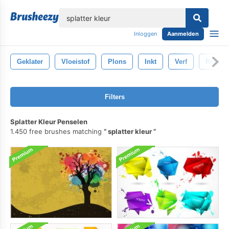
lose
Inloggen
Aanmelden
Geklater
Vloeistof
Plons
Inkt
Verf
Romme
Filters
Splatter Kleur Penselen
1.450 free brushes matching
splatter kleur