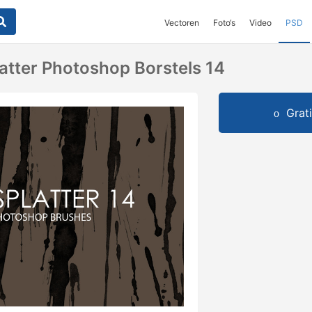
Vectoren
Foto‘s
Video
PSD
latter Photoshop Borstels 14
Grat