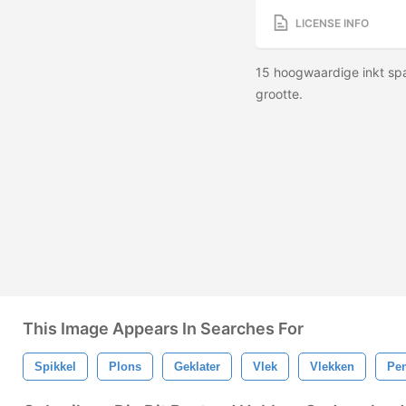
LICENSE INFO
15 hoogwaardige inkt spa
grootte.
This Image Appears In Searches For
Spikkel
Plons
Geklater
Vlek
Vlekken
Pen