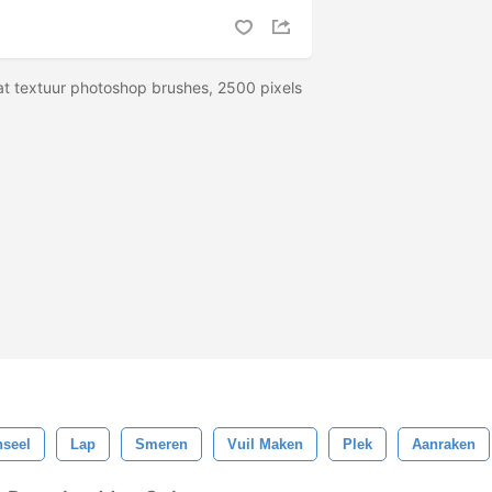
t textuur photoshop brushes, 2500 pixels
seel
Lap
Smeren
Vuil Maken
Plek
Aanraken