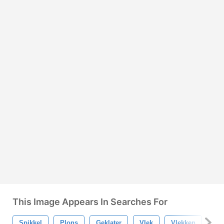
This Image Appears In Searches For
Spikkel
Plons
Geklater
Vlek
Vlekken
Pen