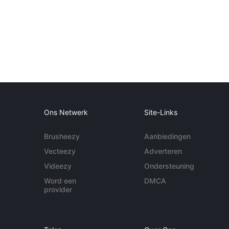
Ons Netwerk
Site-Links
Brusheezy
Aanbiedingen
Vecteezy
Adverteren
Videezy
Ondersteuning
Word een
DMCA
provider