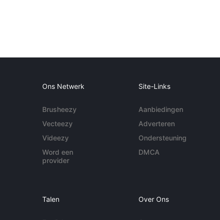
Ons Netwerk
Site-Links
Brusheezy
Aanbiedingen
Vecteezy
Adverteren
Videezy
Ondersteuning
Word een
DMCA
provider
Talen
Over Ons