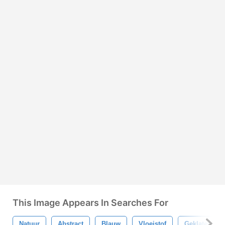
This Image Appears In Searches For
Natuur
Abstract
Blauw
Vloeistof
Geklater