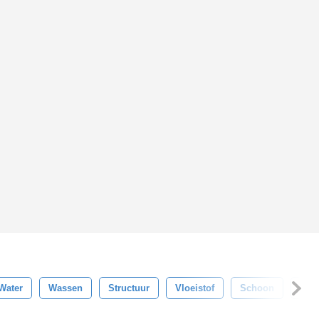
Water
Wassen
Structuur
Vloeistof
Schoon
Duid