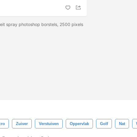
eit spray photoshop borstels, 2500 pixels
cro
Zuiver
Verstuiven
Oppervlak
Golf
Nat