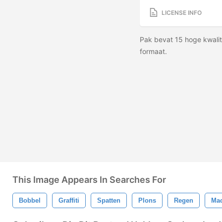
LICENSE INFO
Pak bevat 15 hoge kwalit
formaat.
This Image Appears In Searches For
Bobbel
Graffiti
Spatten
Plons
Regen
Ma