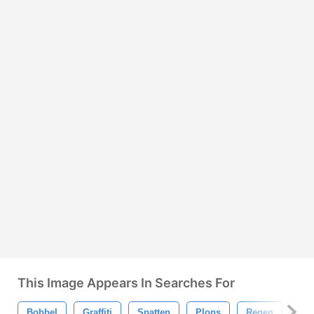
This Image Appears In Searches For
Bobbel
Graffiti
Spatten
Plons
Regen
Ma