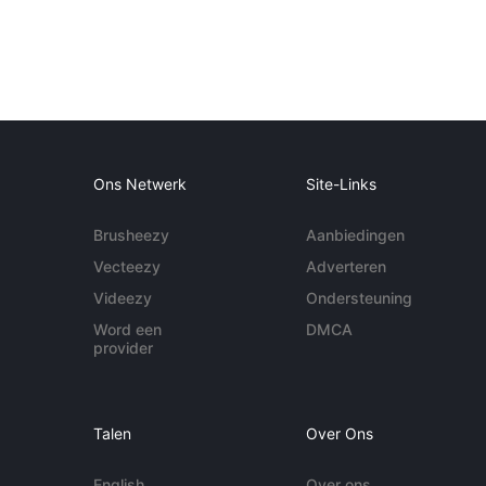
Ons Netwerk
Site-Links
Brusheezy
Aanbiedingen
Vecteezy
Adverteren
Videezy
Ondersteuning
Word een
DMCA
provider
Talen
Over Ons
English
Over ons