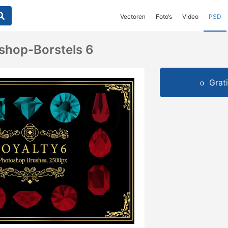
Vectoren
Foto‘s
Video
PSD
shop-Borstels 6
Grat