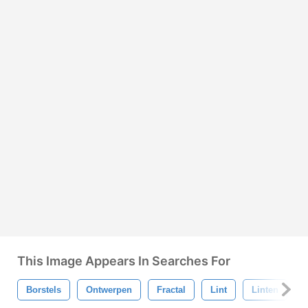
This Image Appears In Searches For
Borstels
Ontwerpen
Fractal
Lint
Linten
K