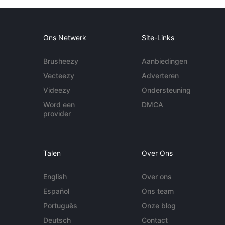
Ons Netwerk
Site-Links
Brusheezy
Aanbiedingen
Vecteezy
Adverteren
Videezy
Ondersteuning
Word een
DMCA
provider
Talen
Over Ons
English
Over ons
Español
Ons team
Português
Onze blog
Deutsch
Contact