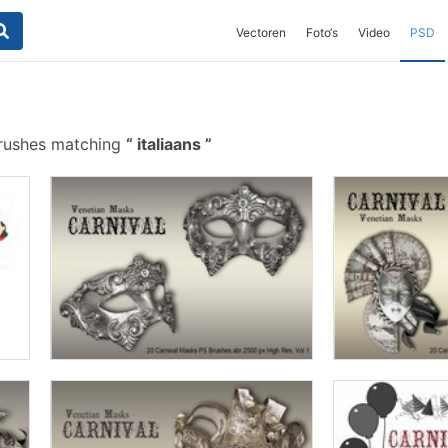
Vectoren
Foto‘s
Video
PSD
brushes matching
italiaans