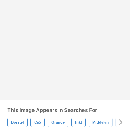
This Image Appears In Searches For
Borstel
Cs5
Grunge
Inkt
Middelen
Lint