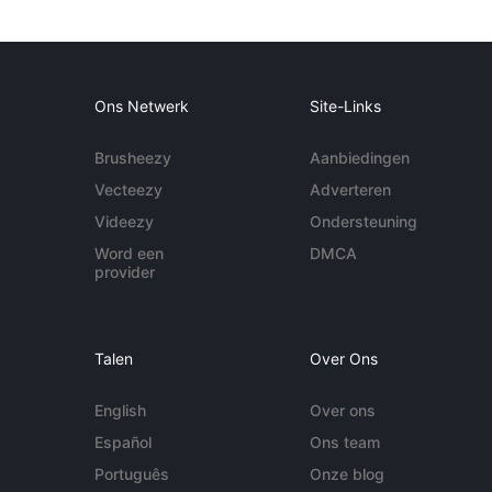
Ons Netwerk
Site-Links
Brusheezy
Aanbiedingen
Vecteezy
Adverteren
Videezy
Ondersteuning
Word een
DMCA
provider
Talen
Over Ons
English
Over ons
Español
Ons team
Português
Onze blog